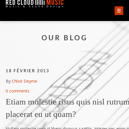
ACCUEIL
OUR BLOG
VIDÉOS
AUDIO
QUI SOMMES-NOUS ?
18 FÉVRIER 2013
By
Chloé Deyme
CONTACT
0 comments
Etiam molestie risus quis nisl rutru
placerat eu ut quam?
Nullam molestie urna id libero rhoncus sagittis. Integer nec enim 