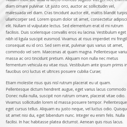
diam ornare pulvinar. Ut justo orci, auctor ac sollicitudin vel,
malesuada vel diam. Cras tincidunt auctor elit, mattis blandit turpi
ullamcorper sed. Lorem ipsum dolor sit amet, consectetur adipisc
elit. Nullam id vulputate lectus. Sed elementum erat id mi rutrum
facilisis. Duis scelerisque convallis eros eu lacinia. Vestibulum eget
nibh id ligula suscipit euismod. Vivamus at risus imperdiet mi fringil
consequat eu id orci. Sed sem erat, pulvinar quis varius sit amet,
commodo vel sem. Maecenas at quam magna. Pellentesque variu
massa ac orci tincidunt pretium. Aliquam non nulla nec metus
fermentum vehicula eu vitae risus. Vestibulum ante ipsum primis i
faucibus orci luctus et ultrices posuere cubilia Curae;
Etiam molestie risus quis nisl rutrum placerat eu ut quam.
Pellentesque dictum hendrerit augue, eget varius lacus commodo 
Donec nulla nulla, suscipit non rutrum ornare, placerat vitae odio.
Vivamus sollicitudin lorem id massa posuere tempor. Pellentesque
eget cursus tellus. Aliquam eu justo neque, vel luctus odio. Quisqu
sit amet nisi dui, eget bibendum nunc. Integer eu enim felis. Nulla
facilisi. In hac habitasse platea dictumst. Aenean quis risus lacus.