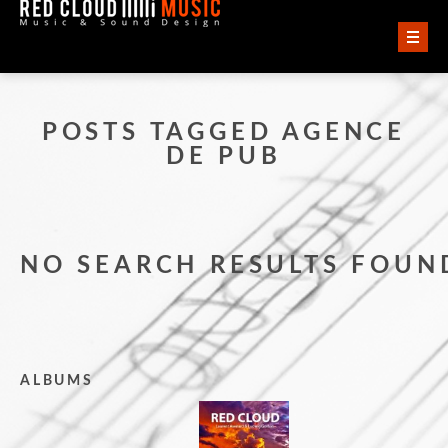
ACCUEIL
POSTS TAGGED AGENCE
VIDÉOS
DE PUB
AUDIO
QUI SOMMES-NOUS ?
NO SEARCH RESULTS FOUN
CONTACT
ALBUMS