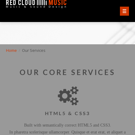
ACCUEIL
VIDÉOS
Home
/
Our Services
AUDIO
OUR CORE SERVICES
QUI SOMMES-NOUS ?
CONTACT
HTML5 & CSS3
Built with semantically correct HTML5 and CSS3.
In pharetra scelerisque ullamcorper. Quisque et erat erat, et aliquet a