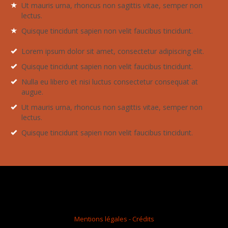
Ut mauris urna, rhoncus non sagittis vitae, semper non
lectus.
Quisque tincidunt sapien non velit faucibus tincidunt.
Lorem ipsum dolor sit amet, consectetur adipiscing elit.
Quisque tincidunt sapien non velit faucibus tincidunt.
Nulla eu libero et nisi luctus consectetur consequat at
augue.
Ut mauris urna, rhoncus non sagittis vitae, semper non
lectus.
Quisque tincidunt sapien non velit faucibus tincidunt.
Mentions légales - Crédits